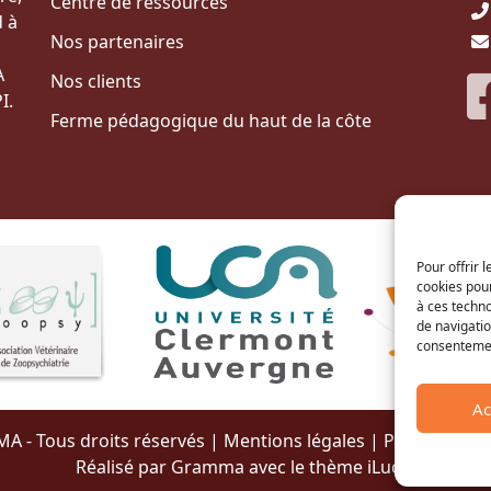
Centre de ressources
 à
Nos partenaires
A
Nos clients
I.
Ferme pédagogique du haut de la côte
Pour offrir 
cookies pour
à ces techn
de navigatio
consentement
Ac
A - Tous droits réservés |
Mentions légales
|
Politique de 
Réalisé par Gramma avec le thème iLucid